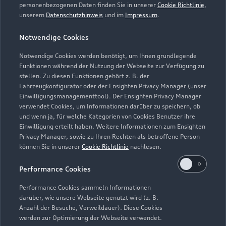
personenbezogenen Daten finden Sie in unserer
Cookie Richtlinie
,
unserem
Datenschutzhinweis
und im
Impressum
.
Zur Reparatur
Notwendige Cookies
Notwendige Cookies werden benötigt, um Ihnen grundlegende
Zurück nach oben
Funktionen während der Nutzung der Webseite zur Verfügung zu
stellen. Zu diesen Funktionen gehört z. B. der
Fahrzeugkonfigurator oder der Ensighten Privacy Manager (unser
Modelle
Einwilligungsmanagementtool). Der Ensighten Privacy Manager
verwendet Cookies, um Informationen darüber zu speichern, ob
und wenn ja, für welche Kategorien von Cookies Benutzer ihre
Kaufen & leasen
Alle Modelle
Einwilligung erteilt haben. Weitere Informationen zum Ensighten
Privacy Manager, sowie zu Ihren Rechten als betroffene Person
Modelle vergleichen
können Sie in unserer
Cookie Richtlinie
nachlesen.
Service & Zubehör
Neuwagensuche
Elektromodelle
Performance Cookies
Gebrauchtwagensuche
Support
Saisonale Angebote
Plug-in-Hybride
Performance Cookies sammeln Informationen
Gebrauchtwagen
darüber, wie unsere Webseite genutzt wird (z. B.
Audi Services
Über Audi
Anzahl der Besuche, Verweildauer). Diese Cookies
Kundenservice
Finanzierung
werden zur Optimierung der Webseite verwendet.
Garantie