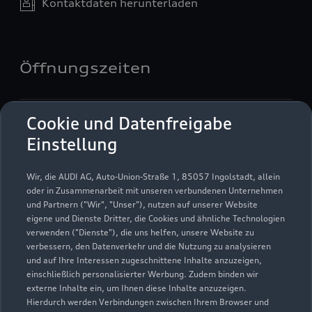
Kontaktdaten herunterladen
Öffnungszeiten
Service
Cookie und Datenfreigabe
Geschlossen
,
öffnet am
Samstag 09:00
Einstellung
Teile- und Zubehörverkauf
Wir, die AUDI AG, Auto-Union-Straße 1, 85057 Ingolstadt, allein
Geschlossen
,
öffnet am
Samstag 09:00
oder in Zusammenarbeit mit unseren verbundenen Unternehmen
und Partnern ("Wir", "Unser"), nutzen auf unserer Website
eigene und Dienste Dritter, die Cookies und ähnliche Technologien
verwenden ("Dienste"), die uns helfen, unsere Website zu
verbessern, den Datenverkehr und die Nutzung zu analysieren
und auf Ihre Interessen zugeschnittene Inhalte anzuzeigen,
einschließlich personalisierter Werbung. Zudem binden wir
externe Inhalte ein, um Ihnen diese Inhalte anzuzeigen.
Hierdurch werden Verbindungen zwischen Ihrem Browser und